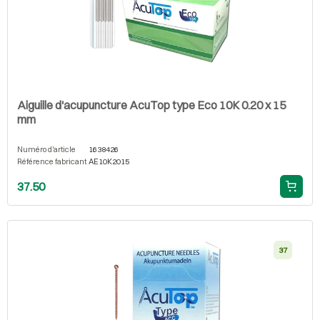
Aiguille d'acupuncture AcuTop type Eco 10K 0.20 x 15
mm
Numéro d'article
1638426
Référence fabricant
AE10K2015
37.50
37