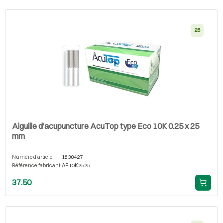
25
Aiguille d'acupuncture AcuTop type Eco 10K 0.25 x 25
mm
Numéro d'article
1638427
Référence fabricant
AE10K2525
37.50