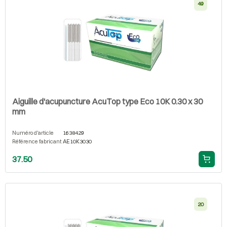
49
Aiguille d'acupuncture AcuTop type Eco 10K 0.30 x 30
mm
Numéro d'article
1638429
Référence fabricant
AE10K3030
37.50
20