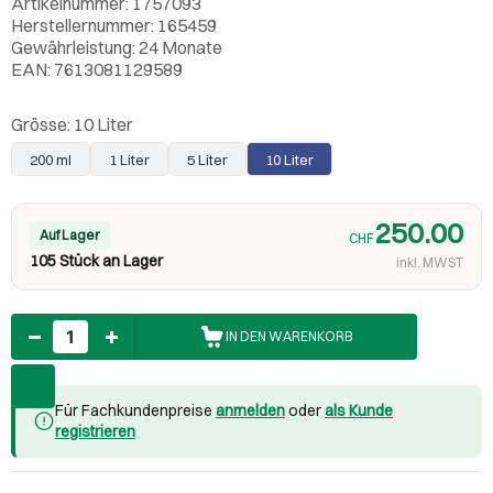
Artikelnummer: 1757093
Herstellernummer: 165459
Gewährleistung: 24 Monate
EAN: 7613081129589
Grösse:
10 Liter
200 ml
1 Liter
5 Liter
10 Liter
250.00
Auf Lager
CHF
105 Stück an Lager
inkl. MWST
Anzahl
IN DEN WARENKORB
Für Fachkundenpreise
anmelden
oder
als Kunde
registrieren