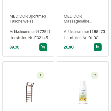
MEDIDOR Sportmed
MEDiDOR
Tasche weiss
Massagesalbe
Lavendel 500 ml
Artikelnummer
1672541
Artikelnummer
1188473
Hersteller-Nr.
F02145
Hersteller-Nr.
01.30
69.00
20.90
2
13