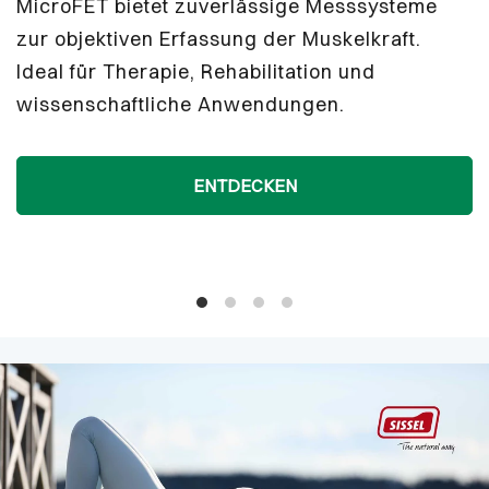
oFET bietet zuverlässige Messsysteme
POW
objektiven Erfassung der Muskelkraft.
Atem
l für Therapie, Rehabilitation und
Reha
senschaftliche Anwendungen.
Leis
ENTDECKEN