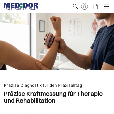
ise Diagnostik für den Praxisalltag
Atem
zise Kraftmessung für Therapie
Eff
 Rehabilitation
und