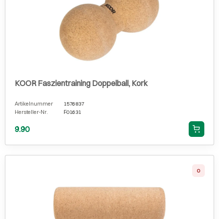
KOOR Faszientraining Doppelball, Kork
Artikelnummer
1576837
Hersteller-Nr.
F01631
9.90
0