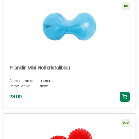
63
Franklin Mini-Roll kristallblau
Artikelnummer
1198392
Hersteller-Nr.
9002
23.00
292