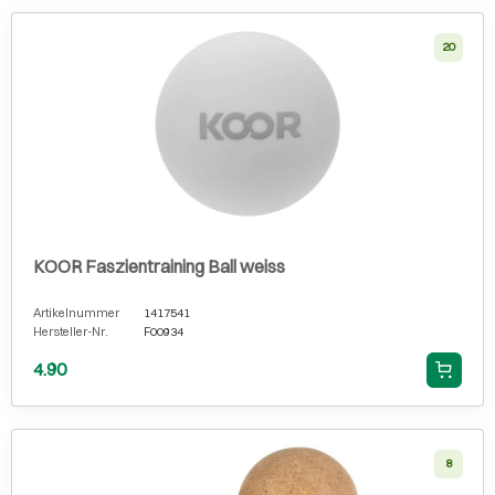
20
KOOR Faszientraining Ball weiss
Artikelnummer
1417541
Hersteller-Nr.
F00934
4.90
8