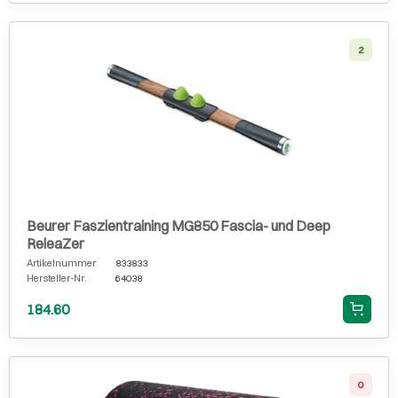
2
Beurer Faszientraining MG850 Fascia- und Deep
ReleaZer
Artikelnummer
833833
Hersteller-Nr.
64038
184.60
0