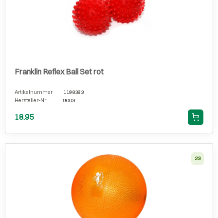
Franklin Reflex Ball Set rot
Artikelnummer
1198393
Hersteller-Nr.
9003
18.95
23