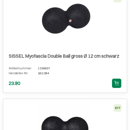
SISSEL Myofascia Double Ball gross Ø 12 cm schwarz
Artikelnummer
1158837
Hersteller-Nr.
162.094
23.90
577