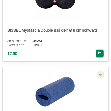
SISSEL Myofascia Double Ball klein Ø 8 cm schwarz
Artikelnummer
1158836
Hersteller-Nr.
162.093
17.90
44