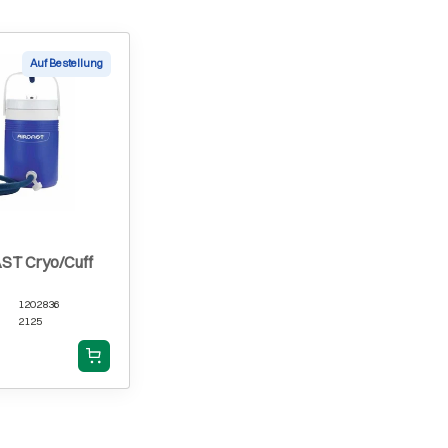
Auf Bestellung
ST Cryo/Cuff
1202836
2125