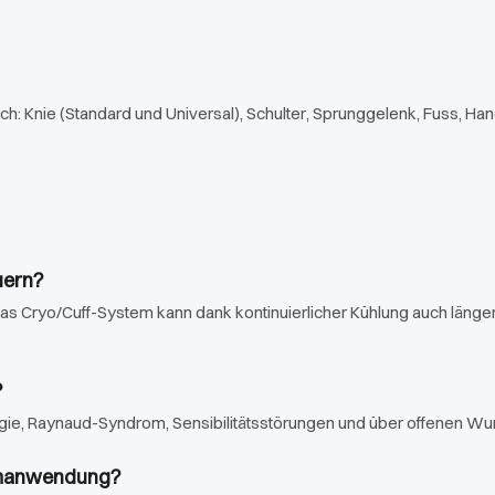
ich: Knie (Standard und Universal), Schulter, Sprunggelenk, Fuss, Ha
uern?
 Das Cryo/Cuff-System kann dank kontinuierlicher Kühlung auch läng
?
rgie, Raynaud-Syndrom, Sensibilitätsstörungen und über offenen W
eimanwendung?