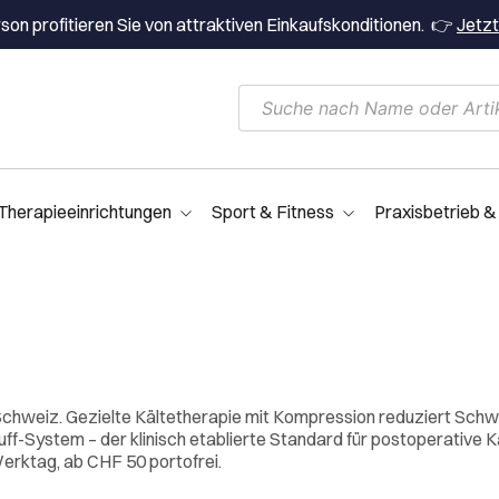
on profitieren Sie von attraktiven Einkaufskonditionen. 👉
Jetzt
Therapieeinrichtungen
Sport & Fitness
Praxisbetrieb &
Schweiz. Gezielte Kältetherapie mit Kompression reduziert Sch
ff-System – der klinisch etablierte Standard für postoperative 
erktag, ab CHF 50 portofrei.