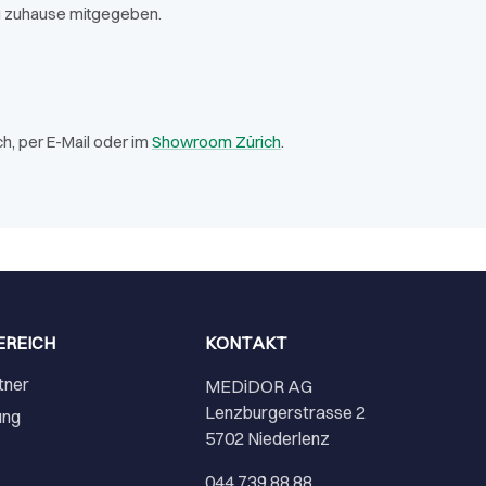
ng zuhause mitgegeben.
h, per E-Mail oder im
Showroom Zürich
.
EREICH
KONTAKT
tner
MEDiDOR AG
Lenzburgerstrasse 2
ung
5702 Niederlenz
r
044 739 88 88