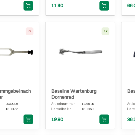
11.90
66.
0
17
timmgabel nach
Baseline Wartenburg
Bas
er
Dornenrad
2000339
Artikelnummer
1198186
Arti
12-1472
Hersteller-Nr.
12-1450
Herst
19.80
36.