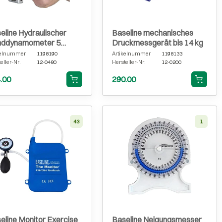
eline Hydraulischer
Baseline mechanisches
nddynamometer 5
Druckmessgerät bis 14 kg
itionen-Kneifengriff
kelnummer
1198190
Artikelnummer
1198133
eller-Nr.
12-0480
Hersteller-Nr.
12-0200
.00
290.00
43
1
eline Monitor Exercise
Baseline Neigungsmesser