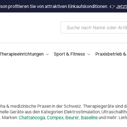
on profitieren Sie von attraktiven Einkaufskonditionen. 👉
Jetzt
Therapieeinrichtungen
Sport & Fitness
Praxisbetrieb &
eha & medizinische Praxen in der Schweiz. Therapiegeräte sind
lle Geräte aus den Kategorien Elektrostimulation, Ultraschallth
. Marken:
Chattanooga
,
Compex
,
Beurer
,
Baseline
und mehr. Lie