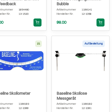
feedback
Bubble
kelnummer
1654480
Artikelnummer
1198141
eller-Nr.
13-1520
Hersteller-Nr.
12-1056
00
98.00
21
Auf Bestellung
eline Skoliometer
Baseline Skoliose
Messgerät
kelnummer
1198193
Artikelnummer
1198192
eller-Nr.
12-1099
Hersteller-Nr.
12-1091