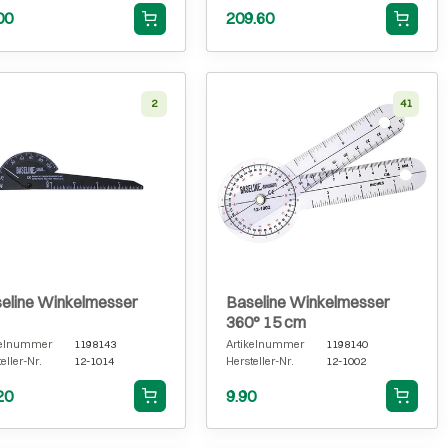
00
209.60
2
41
eline Winkelmesser
Baseline Winkelmesser
360° 15 cm
kelnummer
1198143
Artikelnummer
1198140
eller-Nr.
12-1014
Hersteller-Nr.
12-1002
20
9.90