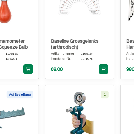
Dynamometer
Baseline Grossgelenks
Bas
Squeeze Bulb
(arthrodisch)
Han
Han
1198130
Artikelnummer
1198184
Arti
12-0291
Hersteller-Nr.
12-1076
Herst
68.00
980
Auf Bestellung
1