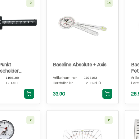
2
14
Punkt
Baseline Absolute + Axis
Bas
rscheider
Fet
1198188
Artikelnummer
1198183
Arti
12-1481
Hersteller-Nr.
12-1025HR
Herst
33.90
28.
2
2