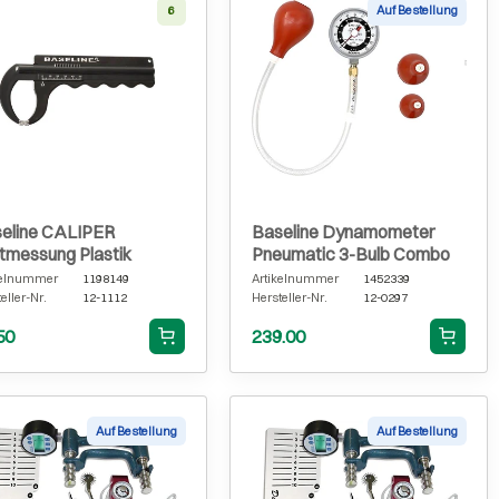
6
Auf Bestellung
eline CALIPER
Baseline Dynamometer
tmessung Plastik
Pneumatic 3-Bulb Combo
kelnummer
1198149
Artikelnummer
1452339
eller-Nr.
12-1112
Hersteller-Nr.
12-0297
50
239.00
Auf Bestellung
Auf Bestellung