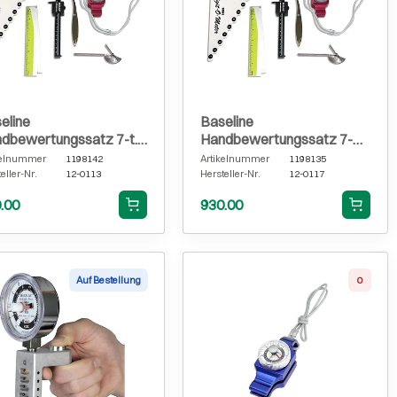
eline
Baseline
dbewertungssatz 7-t.
Handbewertungssatz 7-
dkraft-
teilig bis 14 kg
kelnummer
1198142
Artikelnummer
1198135
eller-Nr.
12-0113
Hersteller-Nr.
12-0117
.00
930.00
Auf Bestellung
0