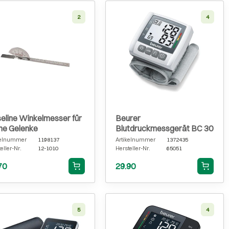
2
4
eline Winkelmesser für
Beurer
ine Gelenke
Blutdruckmessgerät BC 30
kelnummer
1198137
Artikelnummer
1372435
eller-Nr.
12-1010
Hersteller-Nr.
65051
70
29.90
5
4