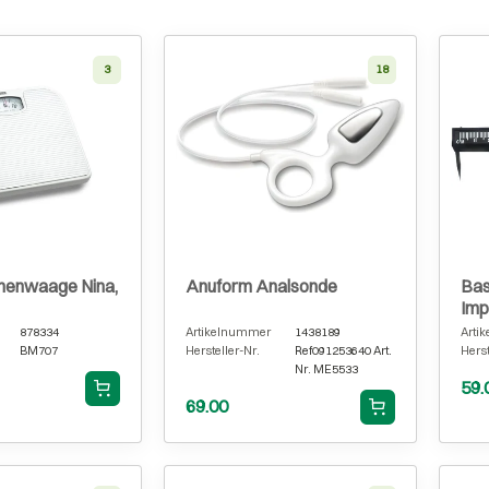
3
18
nenwaage Nina,
Anuform Analsonde
Bas
Imp
Kun
878334
Artikelnummer
1438189
Arti
BM707
Hersteller-Nr.
Ref091253640 Art.
Herst
Nr. ME5533
59.
69.00