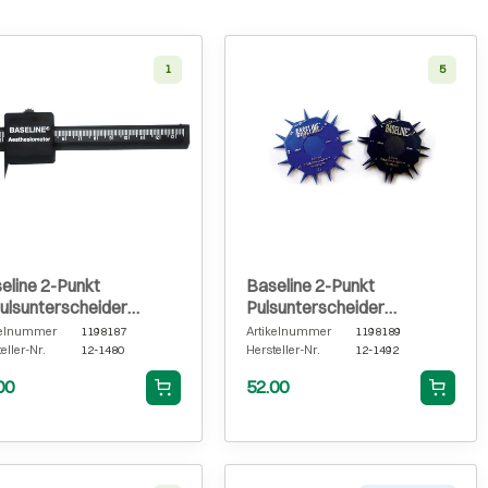
1
5
eline 2-Punkt
Baseline 2-Punkt
ulsunterscheider
Pulsunterscheider
ststoff
Kunststoff
kelnummer
1198187
Artikelnummer
1198189
eller-Nr.
12-1480
Hersteller-Nr.
12-1492
00
52.00