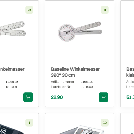
24
3
inkelmesser
Baseline Winkelmesser
Bas
360° 30 cm
kle
1198139
Artikelnummer
1198138
Arti
12-1001
Hersteller-Nr.
12-1000
Herst
22.90
51.
1
10