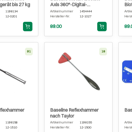
erät bis 27 kg
Axis 360°-Digital-
Bio
Goniometer
1198134
Artikelnummer
1454444
Arti
12-0201
Hersteller-Nr.
12-1027
Herst
89.00
89.
91
18
eflexhammer
Baseline Reflexhammer
Bas
nach Taylor
1198156
Artikelnummer
1198155
Arti
12-1510
Hersteller-Nr.
12-1500
Herst