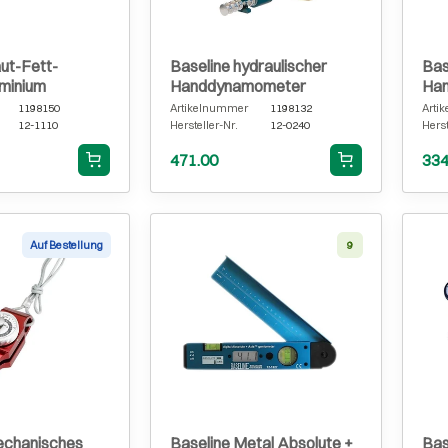
ut-Fett-
Baseline hydraulischer
Bas
minium
Handdynamometer
Ha
Pos
1198150
Artikelnummer
1198132
Arti
12-1110
Hersteller-Nr.
12-0240
Herst
471.00
334
Auf Bestellung
9
echanisches
Baseline Metal Absolute +
Bas