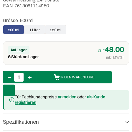
EAN: 7613081114950
Grösse:
500 ml
500 ml
1 Liter
250 ml
48.00
Auf Lager
CHF
6 Stück an Lager
inkl. MWST
Anzahl
IN DEN WARENKORB
Für Fachkundenpreise
anmelden
oder
als Kunde
registrieren
Spezifikationen