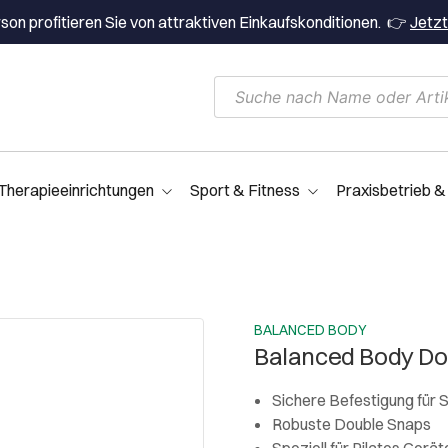
on profitieren Sie von attraktiven Einkaufskonditionen. 👉
Jetzt
Therapieeinrichtungen
Sport & Fitness
Praxisbetrieb &
BALANCED BODY
Balanced Body Do
Sichere Befestigung für 
Robuste Double Snaps
Speziell für Pilates Gerä