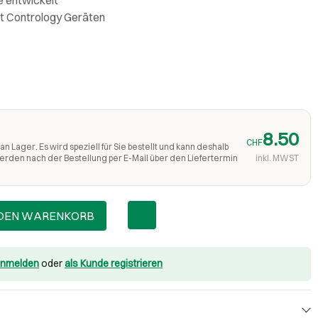
it Contrology Geräten
8.50
CHF
an Lager. Es wird speziell für Sie bestellt und kann deshalb
werden nach der Bestellung per E-Mail über den Liefertermin
inkl. MWST
 DEN WARENKORB
nmelden
oder
als Kunde registrieren