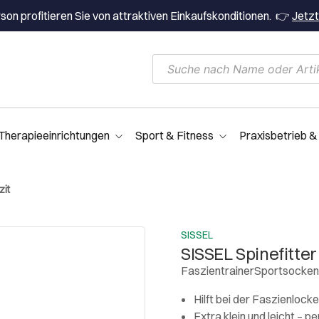
on profitieren Sie von attraktiven Einkaufskonditionen. 👉
Jetzt
Therapieeinrichtungen
Sport & Fitness
Praxisbetrieb &
zit
SISSEL
SISSEL Spinefitter
FaszientrainerSportsocken
Hilft bei der Faszienlock
Extra klein und leicht – 