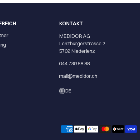
EREICH
KONTAKT
tner
MEDiDOR AG
Lenzburgerstrasse 2
ung
5702 Niederlenz
r
044 739 88 88
mail@medidor.ch
DE