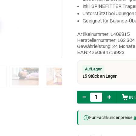
Inkl. SPINEFITTER Trag
Unterstützt bei Übungen 
Geeignet für Balance-Übu
Artikelnummer: 1406815
Herstellernummer: 162.304
Gewährleistung: 24 Monate
EAN: 4250694716923
Auf Lager
15 Stück an Lager
Anzahl
IN
Für Fachkundenpreise
a