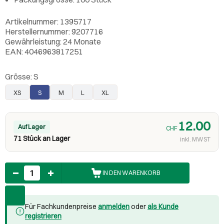
Artikelnummer: 1395717
Herstellernummer: 9207716
Gewährleistung: 24 Monate
EAN: 4046963817251
Grösse:
S
XS
S
M
L
XL
12.00
Auf Lager
CHF
71 Stück an Lager
inkl. MWST
Anzahl
IN DEN WARENKORB
Für Fachkundenpreise
anmelden
oder
als Kunde
registrieren