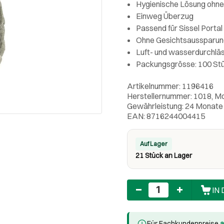
Hygienische Lösung ohne
Einweg Überzug
Passend für Sissel Porta
Ohne Gesichtsaussparun
Luft- und wasserdurchläs
Packungsgrösse: 100 St
Artikelnummer: 1196416
Herstellernummer: 1018, Mo
Gewährleistung: 24 Monate
EAN: 8716244004415
Auf Lager
21 Stück an Lager
Anzahl
IN
Für Fachkundenpreise
a