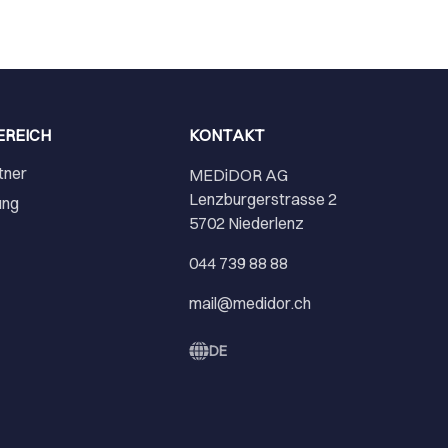
EREICH
KONTAKT
tner
MEDiDOR AG
Lenzburgerstrasse 2
ung
5702 Niederlenz
r
044 739 88 88
mail@medidor.ch
DE