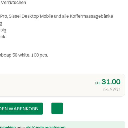
 Verrutschen
l Pro, Sissel Desktop Mobile und alle Koffermassagebänke
g
sig
ück
bcap 58 white, 100 pcs.
31.00
CHF
inkl. MWST
 DEN WARENKORB
nmelden
oder
als Kunde registrieren