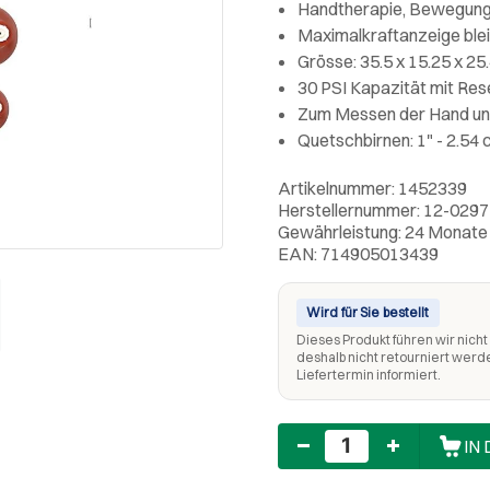
Handtherapie, Bewegungs
Maximalkraftanzeige blei
Grösse: 35.5 x 15.25 x 25
30 PSI Kapazität mit Rese
Zum Messen der Hand und
Quetschbirnen: 1" - 2.54 c
Artikelnummer: 1452339
Herstellernummer: 12-0297
Gewährleistung: 24 Monate
EAN: 714905013439
Wird für Sie bestellt
Dieses Produkt führen wir nicht 
deshalb nicht retourniert werd
Liefertermin informiert.
Anzahl
IN