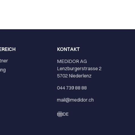
EREICH
KONTAKT
tner
MEDiDOR AG
Lenzburgerstrasse 2
ung
5702 Niederlenz
r
044 739 88 88
mail@medidor.ch
DE