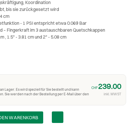
kräftigung, Koordination
bt, bis sie zurückgesetzt wird
.4 cm
tfunktion - 1 PSI entspricht etwa 0.069 Bar
 – Fingerkraft im 3 austauschbaren Quetschkappen
m , 1.5" - 3.81 cm und 2" - 5.08 cm
239.00
CHF
an Lager. Es wird speziell für Sie bestellt und kann
en. Sie werden nach der Bestellung per E-Mail über den
inkl. MWST
 DEN WARENKORB