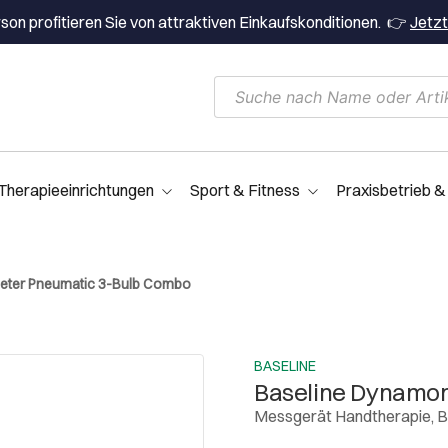
on profitieren Sie von attraktiven Einkaufskonditionen. 👉
Jetzt
Therapieeinrichtungen
Sport & Fitness
Praxisbetrieb &
eter Pneumatic 3-Bulb Combo
BASELINE
Baseline Dynamo
Messgerät Handtherapie, B