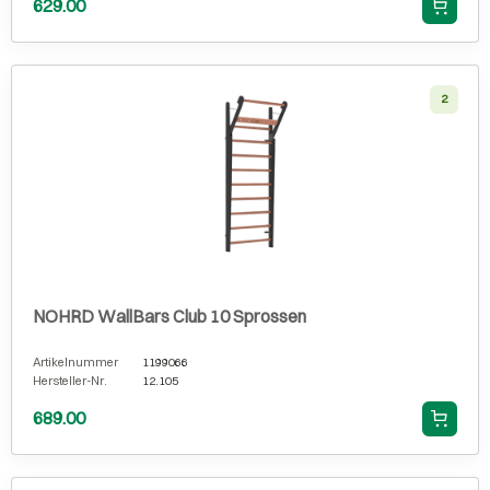
629.00
2
NOHRD WallBars Club 10 Sprossen
Artikelnummer
1199066
Hersteller-Nr.
12.105
689.00