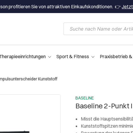
on profitieren Sie von attraktiven Einkaufskonditionen. 👉
Jetzt
Therapieeinrichtungen
Sport & Fitness
Praxisbetrieb &
Impulsunterscheider Kunststoff
BASELINE
Baseline 2-Punkt 
Misst die Hauptsensibilit
Kunststoffspitzen minimi
Bewertung der kutanen E