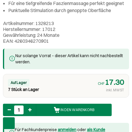
Für eine tiefgreifende Faszienmassage perfekt geeignet
Punktuelle Stimulation durch genoppte Oberfläche
Artikelnummer: 1328213
Herstellernummer: 17012
Gewährleistung: 24 Monate
EAN: 4260346270901
Nur solange Vorrat – dieser Artikel kann nicht nachbestellt
werden.
17.30
Auf Lager
CHF
7 Stück an Lager
inkl. MWST
Anzahl
IN DEN WARENKORB
Für Fachkundenpreise
anmelden
oder
als Kunde