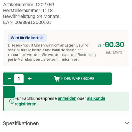
Artikelnummer: 1202759
Herstellernummer: 1118
Gewährleistung: 24 Monate
EAN: 00888912000161
Wird für Sie bestellt
60.30
Dieses Produkt führen wir nicht an Lager. Es wird
CHF
speziell für Sie bestellt und kann deshalb nicht
inkl. MWST
retourniert werden. Sie werden nach der Bestellung
per E-Mail über den Liefertermin informiert.
Anzahl
IN DEN WARENKORB
Für Fachkundenpreise
anmelden
oder
als Kunde
registrieren
Spezifikationen