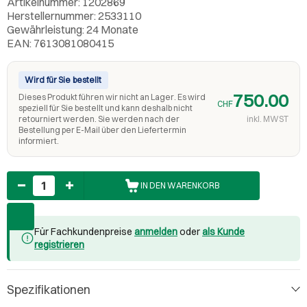
Artikelnummer: 1202869
Herstellernummer: 2533110
Gewährleistung: 24 Monate
EAN: 7613081080415
Wird für Sie bestellt
750.00
Dieses Produkt führen wir nicht an Lager. Es wird
CHF
speziell für Sie bestellt und kann deshalb nicht
retourniert werden. Sie werden nach der
inkl. MWST
Bestellung per E-Mail über den Liefertermin
informiert.
Anzahl
IN DEN WARENKORB
Für Fachkundenpreise
anmelden
oder
als Kunde
registrieren
Spezifikationen