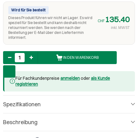
Wird für Sie bestellt
135.40
Dieses Produkt führen wir nicht an Lager. Es wird
CHF
speziell für Sie bestellt und kann deshalb nicht
retourniert werden. Sie werden nach der
inkl. MWST
Bestellung per E-Mail über den Liefertermin
informiert.
Anzahl
IN DEN WARENKORB
Für Fachkundenpreise
anmelden
oder
als Kunde
registrieren
Spezifikationen
Beschreibung