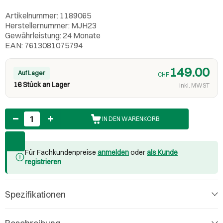
Artikelnummer: 1189065
Herstellernummer: MJH23
Gewährleistung: 24 Monate
EAN: 7613081075794
149.00
Auf Lager
CHF
16 Stück an Lager
inkl. MWST
Anzahl
IN DEN WARENKORB
Für Fachkundenpreise
anmelden
oder
als Kunde
registrieren
Spezifikationen