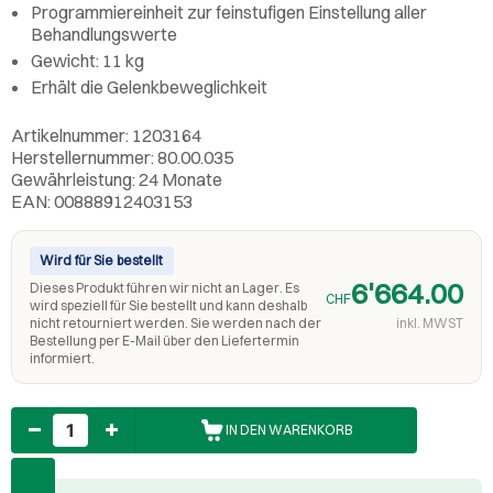
Programmiereinheit zur feinstufigen Einstellung aller
Behandlungswerte
Gewicht: 11 kg
Erhält die Gelenkbeweglichkeit
Artikelnummer: 1203164
Herstellernummer: 80.00.035
Gewährleistung: 24 Monate
EAN: 00888912403153
Wird für Sie bestellt
6'664.00
Dieses Produkt führen wir nicht an Lager. Es
CHF
wird speziell für Sie bestellt und kann deshalb
nicht retourniert werden. Sie werden nach der
inkl. MWST
Bestellung per E-Mail über den Liefertermin
informiert.
Anzahl
IN DEN WARENKORB