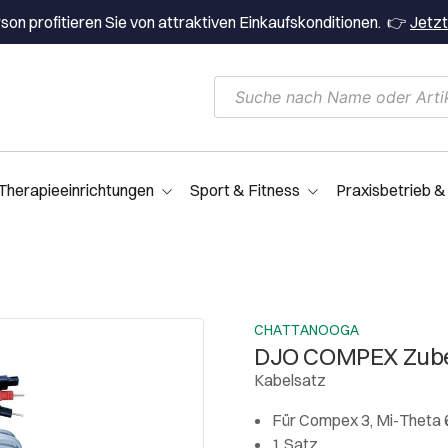
on profitieren Sie von attraktiven Einkaufskonditionen. 👉
Jetzt
Therapieeinrichtungen
Sport & Fitness
Praxisbetrieb &
CHATTANOOGA
DJO COMPEX Zub
Kabelsatz
Für Compex 3, Mi-Theta 6
1 Satz