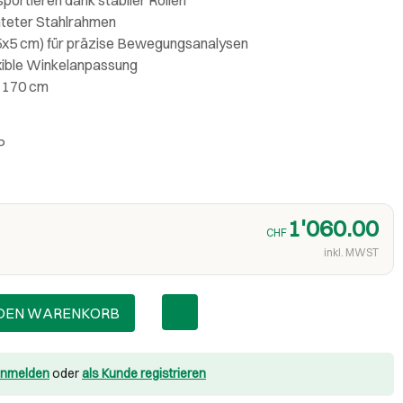
teter Stahlrahmen
5x5 cm) für präzise Bewegungsanalysen
exible Winkelanpassung
x 170 cm
P
1'060.00
CHF
inkl. MWST
 DEN WARENKORB
nmelden
oder
als Kunde registrieren