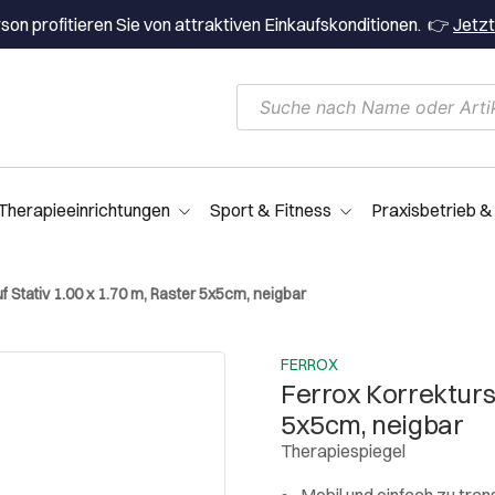
on profitieren Sie von attraktiven Einkaufskonditionen. 👉
Jetzt
Therapieeinrichtungen
Sport & Fitness
Praxisbetrieb &
f Stativ 1.00 x 1.70 m, Raster 5x5cm, neigbar
FERROX
Ferrox Korrektursp
5x5cm, neigbar
Therapiespiegel
Mobil und einfach zu tran