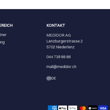
EREICH
KONTAKT
tner
MEDiDOR AG
Lenzburgerstrasse 2
ung
5702 Niederlenz
r
044 739 88 88
mail@medidor.ch
DE