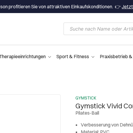
on profitieren Sie von attraktiven Einkaufskonditionen. 👉
Jetzt
Therapieeinrichtungen
Sport & Fitness
Praxisbetrieb &
GYMSTICK
Gymstick Vivid Cor
Pilates-Ball
Verbesserung von Dehnü
Material: PVC