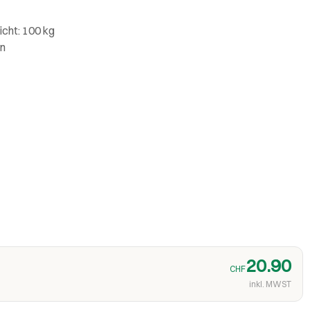
cht: 100 kg
en
20.90
CHF
inkl. MWST