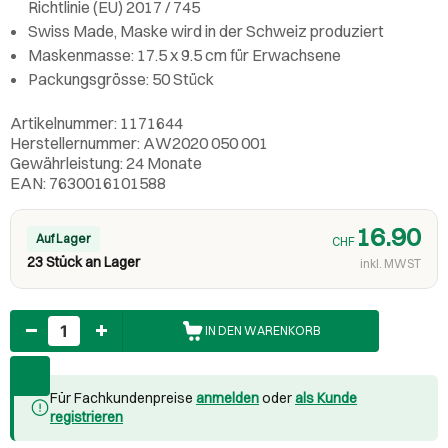
Richtlinie (EU) 2017 / 745
Swiss Made, Maske wird in der Schweiz produziert
Maskenmasse: 17.5 x 9.5 cm für Erwachsene
Packungsgrösse: 50 Stück
Artikelnummer: 1171644
Herstellernummer: AW2020 050 001
Gewährleistung: 24 Monate
EAN: 7630016101588
16.90
Auf Lager
CHF
23 Stück an Lager
inkl. MWST
Anzahl
IN DEN WARENKORB
Für Fachkundenpreise
anmelden
oder
als Kunde
registrieren