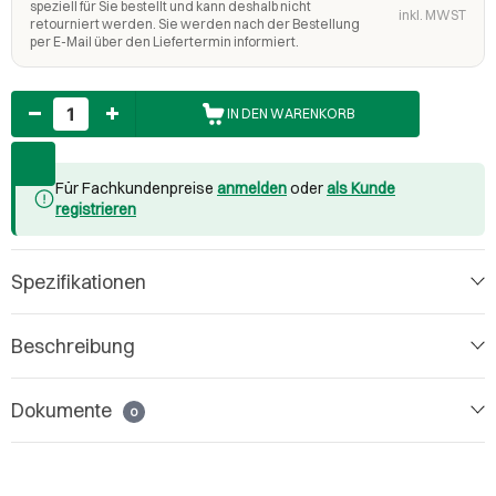
speziell für Sie bestellt und kann deshalb nicht
inkl. MWST
retourniert werden. Sie werden nach der Bestellung
per E-Mail über den Liefertermin informiert.
Anzahl
IN DEN WARENKORB
Für Fachkundenpreise
anmelden
oder
als Kunde
registrieren
Spezifikationen
Beschreibung
Dokumente
0