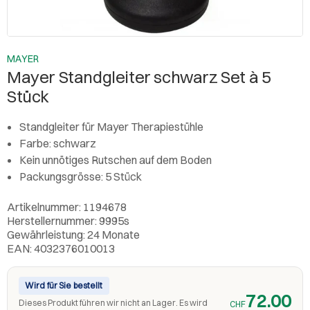
MAYER
Mayer Standgleiter schwarz Set à 5
Stück
Standgleiter für Mayer Therapiestühle
Farbe: schwarz
Kein unnötiges Rutschen auf dem Boden
Packungsgrösse: 5 Stück
Artikelnummer: 1194678
Herstellernummer: 9995s
Gewährleistung: 24 Monate
EAN: 4032376010013
Wird für Sie bestellt
72.00
Dieses Produkt führen wir nicht an Lager. Es wird
CHF