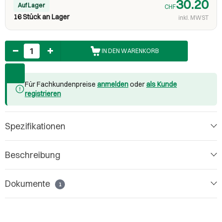
30.20
Auf Lager
CHF
16 Stück an Lager
inkl. MWST
Anzahl
IN DEN WARENKORB
Für Fachkundenpreise
anmelden
oder
als Kunde
registrieren
Spezifikationen
Beschreibung
Dokumente
1