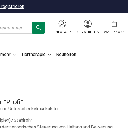
 registrieren
EINLOGGEN
REGISTRIEREN
WARENKORB
 mehr
Tiertherapie
Neuheiten
 "Profi"
- und Unterschenkelmuskulatur
iplex) / Stahlrohr
 der sensorischen Steuerung von Haltung und Bewegung