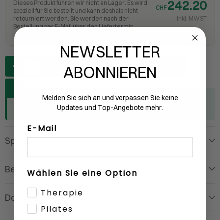
242.20
Dieses Produkt führen wir nicht an Lager. Es wird
CHF
speziell für Sie bestellt und kann deshalb nicht
retourniert werden. Sie werden nach der
inkl. MWST
Bestellung per E-Mail über den Liefertermin
informiert.
NEWSLETTER
Anzahl
IN DEN WARENKORB
ABONNIEREN
Melden Sie sich an und verpassen Sie keine
Für Fachkundenpreise
anmelden
oder
als Kunde
Updates und Top-Angebote mehr.
registrieren
E-Mail
Spezifikationen
Beschreibung
Wählen Sie eine Option
Therapie
Dokumente
0
Pilates