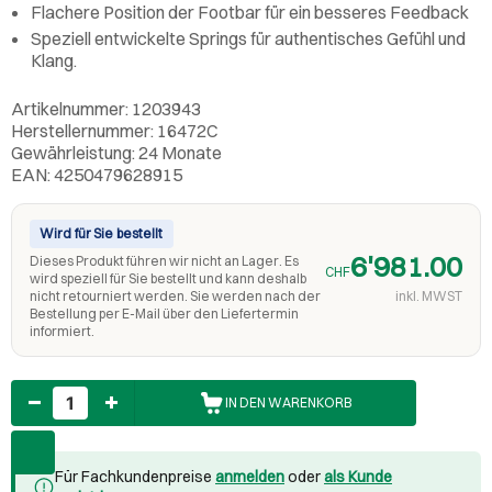
Flachere Position der Footbar für ein besseres Feedback
Speziell entwickelte Springs für authentisches Gefühl und
Klang.
Artikelnummer: 1203943
Herstellernummer: 16472C
Gewährleistung: 24 Monate
EAN: 4250479628915
Wird für Sie bestellt
6'981.00
Dieses Produkt führen wir nicht an Lager. Es
CHF
wird speziell für Sie bestellt und kann deshalb
nicht retourniert werden. Sie werden nach der
inkl. MWST
Bestellung per E-Mail über den Liefertermin
informiert.
Anzahl
IN DEN WARENKORB
Für Fachkundenpreise
anmelden
oder
als Kunde