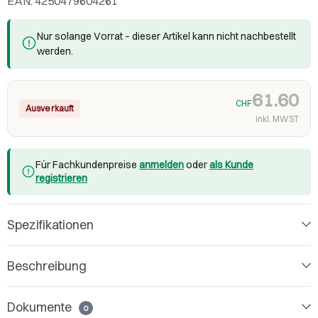
EAN: 4250479604261
Nur solange Vorrat – dieser Artikel kann nicht nachbestellt
werden.
61.60
CHF
Ausverkauft
inkl. MWST
Für Fachkundenpreise
anmelden
oder
als Kunde
registrieren
Spezifikationen
Beschreibung
Dokumente
0