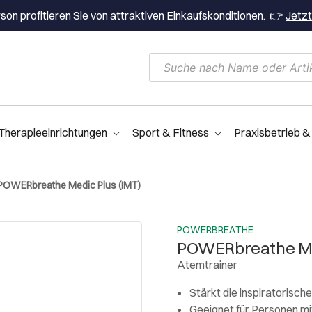
on profitieren Sie von attraktiven Einkaufskonditionen. 👉
Jetzt
Therapieeinrichtungen
Sport & Fitness
Praxisbetrieb &
POWERbreathe Medic Plus (IMT)
POWERBREATHE
POWERbreathe Med
Atemtrainer
Stärkt die inspiratorisc
Geeignet für Personen mi