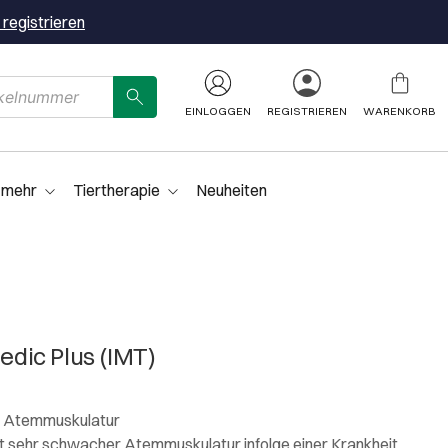
 registrieren
EINLOGGEN
REGISTRIEREN
WARENKORB
 mehr
Tiertherapie
Neuheiten
ic Plus (IMT)
he Atemmuskulatur
t sehr schwacher Atemmuskulatur infolge einer Krankheit