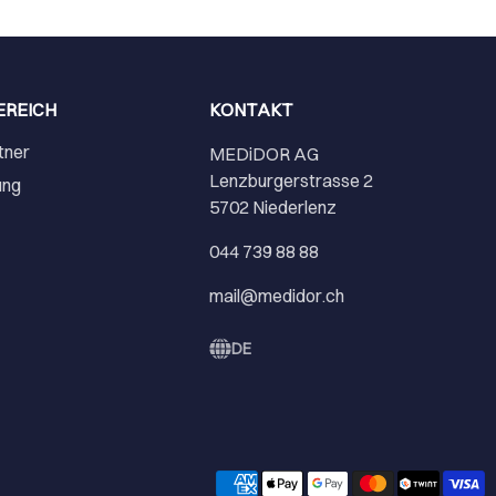
EREICH
KONTAKT
tner
MEDiDOR AG
Lenzburgerstrasse 2
ung
5702 Niederlenz
r
044 739 88 88
mail@medidor.ch
DE