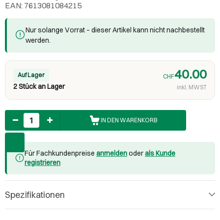
EAN: 7613081084215
Nur solange Vorrat – dieser Artikel kann nicht nachbestellt
werden.
40.00
Auf Lager
CHF
2 Stück an Lager
inkl. MWST
Anzahl
IN DEN WARENKORB
Für Fachkundenpreise
anmelden
oder
als Kunde
registrieren
Spezifikationen