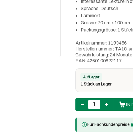
Interessante Lektüre in ö
Sprache: Deutsch
Laminiert
Grösse: 70 cm x 100 cm
Packungsgrösse: 1 Stüc
Artikelnummer: 1193456
Herstellernummer: TA18 la
Gewährleistung: 24 Monate
EAN: 4260100822117
Auf Lager
1 Stück an Lager
Anzahl
IN
Für Fachkundenpreise
a