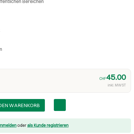
ffentlichen Bereichen
k
m
45.00
CHF
inkl. MWST
 DEN WARENKORB
nmelden
oder
als Kunde registrieren