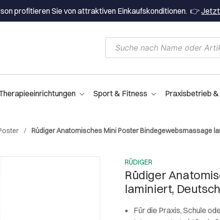
on profitieren Sie von attraktiven Einkaufskonditionen. 👉
Jetzt
Therapieeinrichtungen
Sport & Fitness
Praxisbetrieb &
Poster
Rüdiger Anatomisches Mini Poster Bindegewebsmassage lam
RÜDIGER
Rüdiger Anatomis
laminiert, Deutsc
Für die Praxis, Schule 