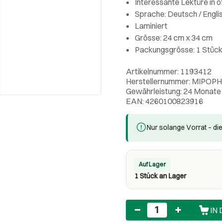
Interessante Lektüre in ö
Sprache: Deutsch / Engli
Laminiert
Grösse: 24 cm x 34 cm
Packungsgrösse: 1 Stüc
Artikelnummer: 1193412
Herstellernummer: MIPOPHY
Gewährleistung: 24 Monate
EAN: 4260100823916
Nur solange Vorrat – die
Auf Lager
1 Stück an Lager
Anzahl
IN