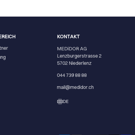
EREICH
KONTAKT
tner
MEDiDOR AG
Lenzburgerstrasse 2
ung
5702 Niederlenz
r
044 739 88 88
mail@medidor.ch
DE