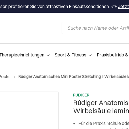
on profitieren Sie von attraktiven Einkaufskonditionen. 👉
Jetzt
Therapieeinrichtungen
Sport & Fitness
Praxisbetrieb &
Poster
Rüdiger Anatomisches Mini Poster Stretching II Wirbelsäule l
RÜDIGER
Rüdiger Anatomisc
Wirbelsäule lamin
Für die Praxis, Schule 