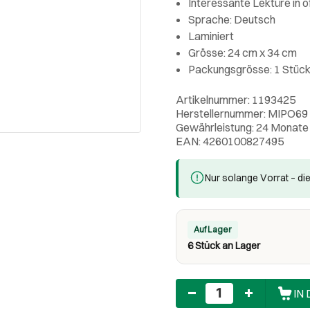
Interessante Lektüre in ö
Sprache: Deutsch
Laminiert
Grösse: 24 cm x 34 cm
Packungsgrösse: 1 Stüc
Artikelnummer: 1193425
Herstellernummer: MIPO69
Gewährleistung: 24 Monate
EAN: 4260100827495
Nur solange Vorrat – die
Auf Lager
6 Stück an Lager
Anzahl
IN