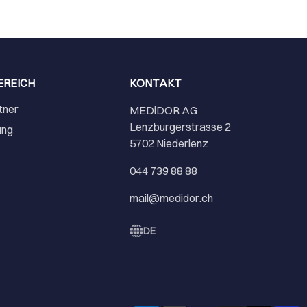
EREICH
KONTAKT
tner
MEDiDOR AG
Lenzburgerstrasse 2
ung
5702 Niederlenz
r
044 739 88 88
mail@medidor.ch
DE