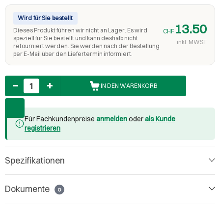
Wird für Sie bestellt
13.50
Dieses Produkt führen wir nicht an Lager. Es wird
CHF
speziell für Sie bestellt und kann deshalb nicht
inkl. MWST
retourniert werden. Sie werden nach der Bestellung
per E-Mail über den Liefertermin informiert.
Anzahl
IN DEN WARENKORB
Für Fachkundenpreise
anmelden
oder
als Kunde
registrieren
Spezifikationen
Dokumente
0