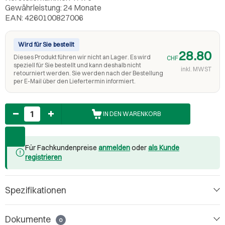
Gewährleistung: 24 Monate
EAN: 4260100827006
Wird für Sie bestellt
28.80
Dieses Produkt führen wir nicht an Lager. Es wird
CHF
speziell für Sie bestellt und kann deshalb nicht
inkl. MWST
retourniert werden. Sie werden nach der Bestellung
per E-Mail über den Liefertermin informiert.
Anzahl
IN DEN WARENKORB
Für Fachkundenpreise
anmelden
oder
als Kunde
registrieren
Spezifikationen
Dokumente
0