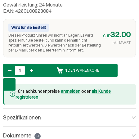
Gewährleistung: 24 Monate
EAN: 4260100823084
Wird für Sie bestellt
32.00
Dieses Produkt führen wir nicht an Lager. Es wird
CHF
speziell für Sie bestellt und kann deshalb nicht
inkl. MWST
retourniert werden. Sie werden nach der Bestellung
per E-Mail über den Liefertermin informiert.
Anzahl
IN DEN WARENKORB
Für Fachkundenpreise
anmelden
oder
als Kunde
registrieren
Spezifikationen
Dokumente
0