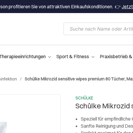
on profitieren Sie von attraktiven Einkaufskonditionen. 👉
Jetzt
Therapieeinrichtungen
Sport & Fitness
Praxisbetrieb &
infektion
Schülke Mikrozid sensitive wipes premium 80 Tücher, Ma
SCHÜLKE
Schülke Mikrozid 
Speziell für empfindliche
Sanfte Reinigung und Desi
Perfekt geeignet für den