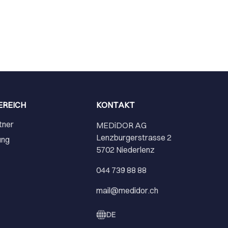
EREICH
KONTAKT
tner
MEDiDOR AG
Lenzburgerstrasse 2
ung
5702 Niederlenz
r
044 739 88 88
mail@medidor.ch
DE