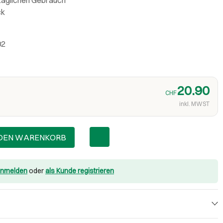
ck
02
20.90
CHF
inkl. MWST
 DEN WARENKORB
nmelden
oder
als Kunde registrieren