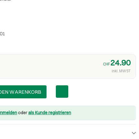
.01
24.90
CHF
inkl. MWST
 DEN WARENKORB
nmelden
oder
als Kunde registrieren