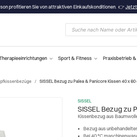
on profitieren Sie von attraktiven Einkaufskonditionen. 👉
Jetzt
Therapieeinrichtungen
Sport & Fitness
Praxisbetrieb &
pfkissenbezüge
SISSEL Bezug zu Palea & Panicore Kissen 40 x 60
SISSEL
SISSEL Bezug zu P
Kissenbezug aus Baumwoll
Bezug aus unbehandelte
Bei 40 °C maschinenwas