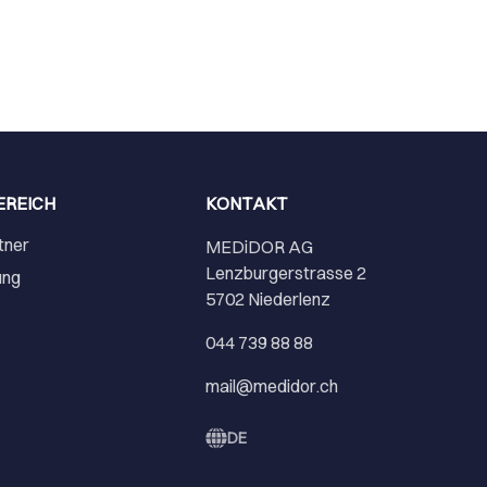
EREICH
KONTAKT
tner
MEDiDOR AG
Lenzburgerstrasse 2
ung
5702 Niederlenz
r
044 739 88 88
mail@medidor.ch
DE