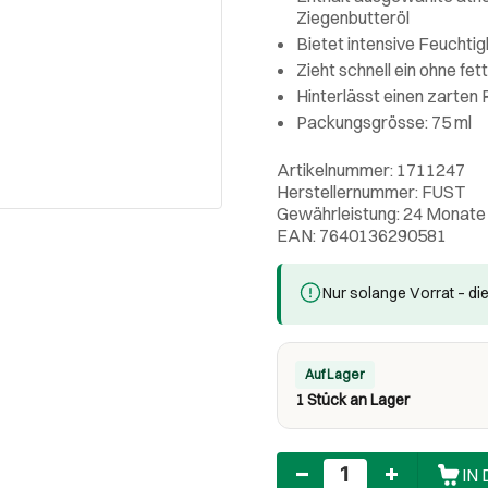
Ziegenbutteröl
Bietet intensive Feuchtig
Zieht schnell ein ohne fe
Hinterlässt einen zarten
Packungsgrösse: 75 ml
Artikelnummer: 1711247
Herstellernummer: FUST
Gewährleistung: 24 Monate
EAN: 7640136290581
Nur solange Vorrat – die
Auf Lager
1 Stück an Lager
Anzahl
IN