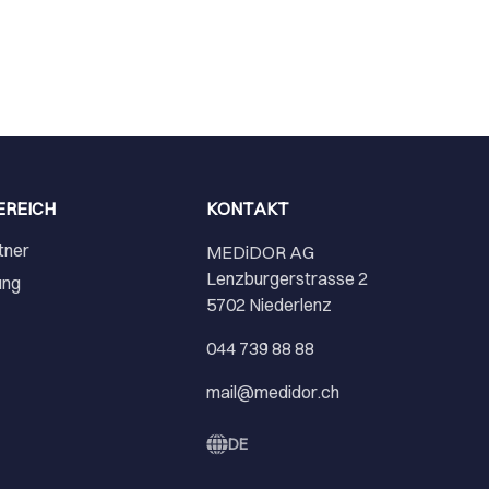
EREICH
KONTAKT
tner
MEDiDOR AG
Lenzburgerstrasse 2
ung
5702 Niederlenz
r
044 739 88 88
mail@medidor.ch
DE