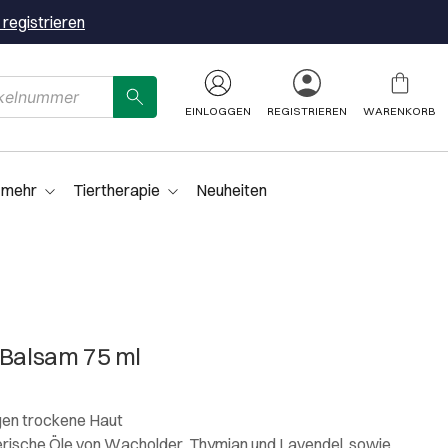
 registrieren
EINLOGGEN
REGISTRIEREN
WARENKORB
 mehr
Tiertherapie
Neuheiten
 Balsam 75 ml
gen trockene Haut
erische Öle von Wacholder, Thymian und Lavendel, sowie