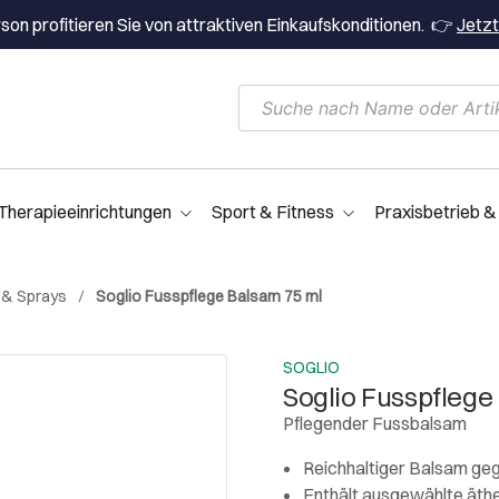
on profitieren Sie von attraktiven Einkaufskonditionen. 👉
Jetzt
Therapieeinrichtungen
Sport & Fitness
Praxisbetrieb &
l & Sprays
Soglio Fusspflege Balsam 75 ml
SOGLIO
Soglio Fusspflege
Pflegender Fussbalsam
Reichhaltiger Balsam ge
Enthält ausgewählte äth