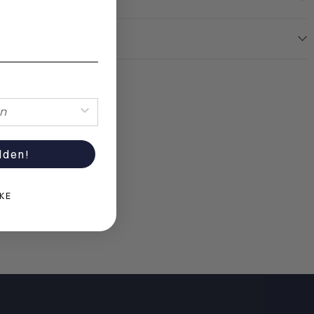
lden!
NKE