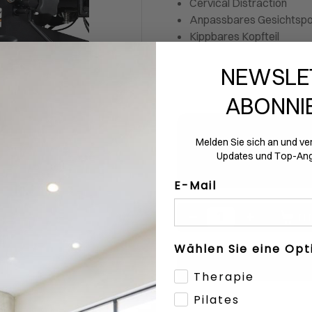
Cervical Distraction
Anpassbares Gesichtspo
Kippbares Kopfteil
Artikelnummer: 1202375
NEWSLE
Herstellernummer: ES9501
Gewährleistung: 24 Monate
ABONNI
Wird für Sie bestellt
Melden Sie sich an und ve
Dieses Produkt führen wir nicht 
Updates und Top-Ang
deshalb nicht retourniert werd
den Liefertermin informiert.
E-Mail
Anzahl
IN
Wählen Sie eine Opt
Für Fachkundenpreise
a
Therapie
Pilates
Spezifikationen