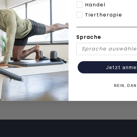
Handel
Tiertherapie
Dokumente
0
Sprache
Jetzt anme
NEIN, DA