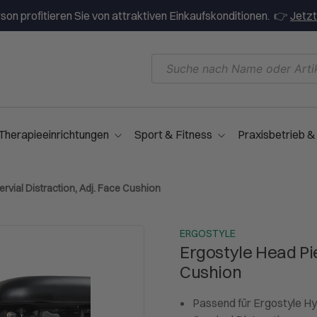
on profitieren Sie von attraktiven Einkaufskonditionen. 👉
Jetzt
Therapieeinrichtungen
Sport & Fitness
Praxisbetrieb &
ervial Distraction, Adj. Face Cushion
ERGOSTYLE
Ergostyle Head Piec
Cushion
Passend für Ergostyle Hy