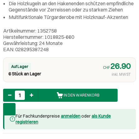
Die Holzkugeln an den Hakenenden schützen empfindliche
Gegenstände vor Zerreissen oder zu starkem Ziehen
Multifunktionale Türgarderobe mit Holzknauf-Akzenten
Artikelnummer: 1352758
Herstellernummer: 1018825-660
Gewährleistung: 24 Monate
EAN: 028295387248
26.90
Auf Lager
CHF
6 Stück an Lager
inkl. MWST
Anzahl
IN DEN WARENKORB
Für Fachkundenpreise
anmelden
oder
als Kunde
registrieren