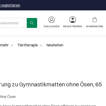
 registrieren
EINLOGGEN
REGISTRIEREN
WARENKORB
 mehr
Tiertherapie
Neuheiten
ung zu Gymnastikmatten ohne Ösen, 65
ohne Ösen
m Airex Gymnastikmatten ohne Ösen effizient zu verstauen