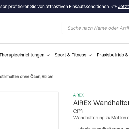
on profitieren Sie von attraktiven Einkaufskonditionen. 👉
Jetzt
Therapieeinrichtungen
Sport & Fitness
Praxisbetrieb &
stikmatten ohne Ösen, 65 cm
AIREX
AIREX Wandhalter
cm
Wandhalterung zu Matten 
Ideale Wandhalterung, u