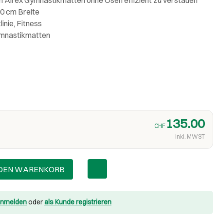
60 cm Breite
linie, Fitness
Gymnastikmatten
135.00
CHF
inkl. MWST
 DEN WARENKORB
nmelden
oder
als Kunde registrieren