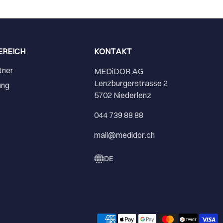
EREICH
KONTAKT
tner
MEDiDOR AG
Lenzburgerstrasse 2
ung
5702 Niederlenz
r
044 739 88 88
mail@medidor.ch
DE