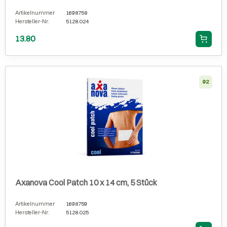
Artikelnummer
1698758
Hersteller-Nr.
5128.024
13.80
92
Axanova Cool Patch 10 x 14 cm, 5 Stück
Artikelnummer
1698759
Hersteller-Nr.
5128.025