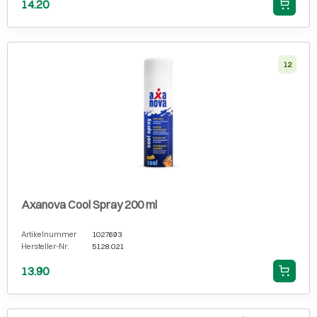
14.20
12
Axanova Cool Spray 200 ml
Artikelnummer
1027693
Hersteller-Nr.
5128.021
13.90