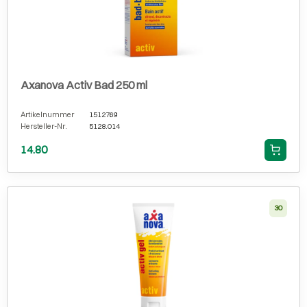
Axanova Activ Bad 250 ml
Artikelnummer
1512769
Hersteller-Nr.
5128.014
14.80
30