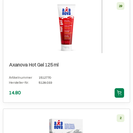
29
Axanova Hot Gel 125 ml
Artikelnummer
1512770
Hersteller-Nr.
5128.033
14.80
2