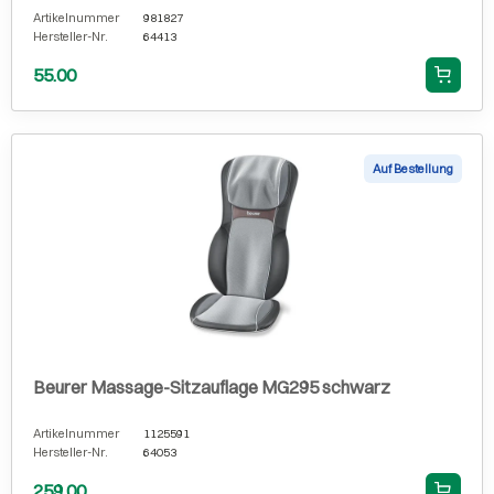
Artikelnummer
981827
Hersteller-Nr.
64413
55.00
Auf Bestellung
Beurer Massage-Sitzauflage MG295 schwarz
Artikelnummer
1125591
Hersteller-Nr.
64053
259.00