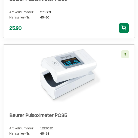
Artikelnummer
276009
Hersteller-Nr.
45430
25.90
3
Beurer Pulsoximeter PO35
Artikelnummer
1227080
Hersteller-Nr.
45431