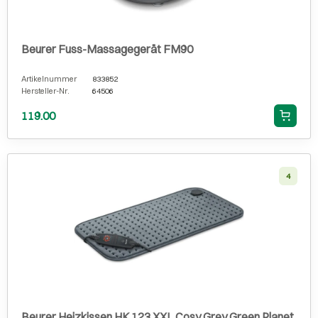
Beurer Fuss-Massagegerät FM90
Artikelnummer
833852
Hersteller-Nr.
64506
119.00
4
Beurer Heizkissen HK 123 XXL Cosy Grey Green Planet