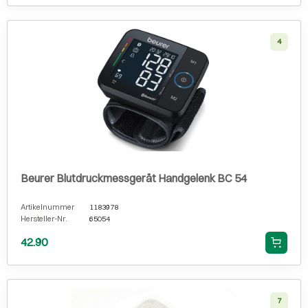
4
Beurer Blutdruckmessgerät Handgelenk BC 54
Artikelnummer
1183978
Hersteller-Nr.
65054
42.90
7