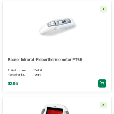
1
Beurer Infrarot-Fieberthermometer FT65
Artikelnummer
254931
Hersteller-Nr.
79514
32.95
6