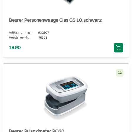
Beurer Personenwaage Glas GS 10, schwarz
Artikelnummer
902107
Hersteller-Nr.
75621
18.90
12
Beurer Pulsoximeter PO30