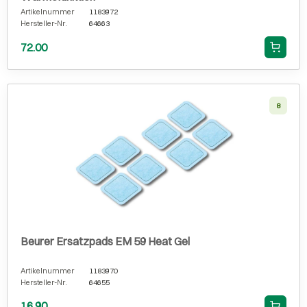
Artikelnummer
1183972
Hersteller-Nr.
64663
72.00
8
Beurer Ersatzpads EM 59 Heat Gel
Artikelnummer
1183970
Hersteller-Nr.
64655
16.90