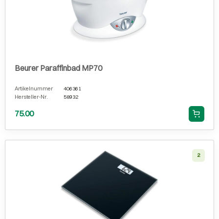
Beurer Paraffinbad MP70
Artikelnummer
406361
Hersteller-Nr.
58932
75.00
2