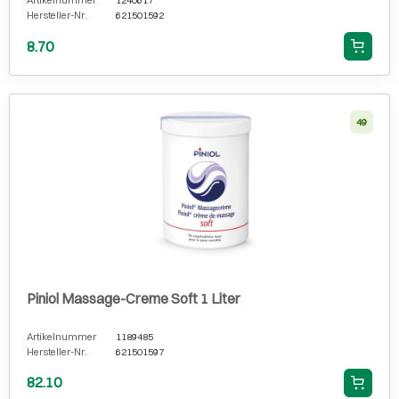
Artikelnummer
1240617
Hersteller-Nr.
621501592
8.70
49
Piniol Massage-Creme Soft 1 Liter
Artikelnummer
1189485
Hersteller-Nr.
621501597
82.10