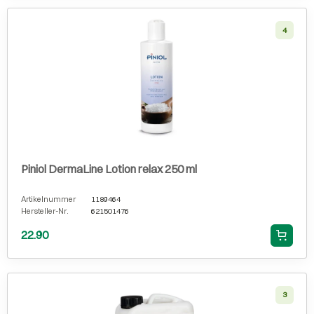
4
Piniol DermaLine Lotion relax 250 ml
Artikelnummer
1189464
Hersteller-Nr.
621501476
22.90
3