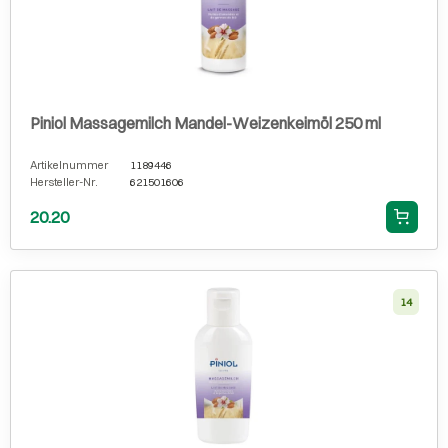
Piniol Massagemilch Mandel-Weizenkeimöl 250 ml
Artikelnummer
1189446
Hersteller-Nr.
621501606
20.20
14