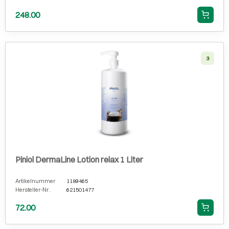
248.00
3
Piniol DermaLine Lotion relax 1 Liter
Artikelnummer
1189465
Hersteller-Nr.
621501477
72.00