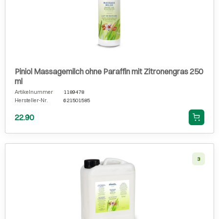
Piniol Massagemilch ohne Paraffin mit Zitronengras 250
ml
Artikelnummer
1189478
Hersteller-Nr.
621501585
22.90
3