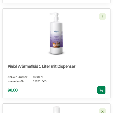
6
Piniol Wärmefluid 1 Liter mit Dispenser
Artikelnummer
1550279
Hersteller-Nr.
621501500
66.00
10