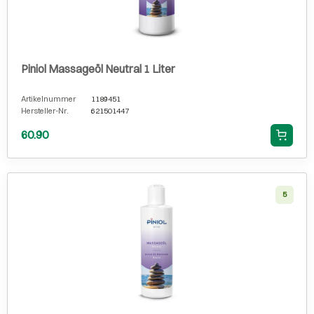
Piniol Massageöl Neutral 1 Liter
Artikelnummer
1189451
Hersteller-Nr.
621501447
60.90
5