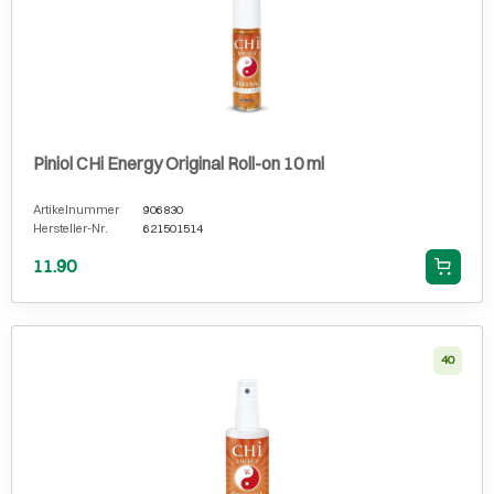
Piniol CHi Energy Original Roll-on 10 ml
Artikelnummer
906830
Hersteller-Nr.
621501514
11.90
40