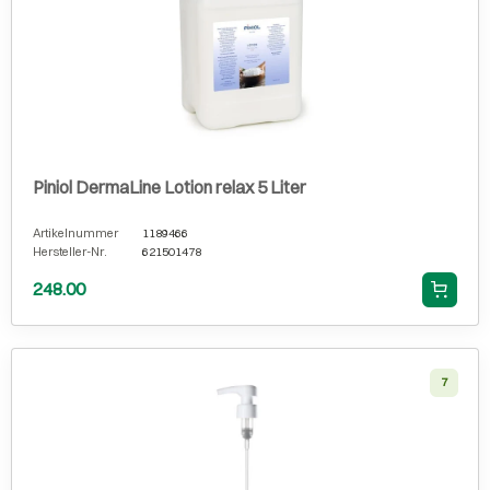
Piniol DermaLine Lotion relax 5 Liter
Artikelnummer
1189466
Hersteller-Nr.
621501478
248.00
7