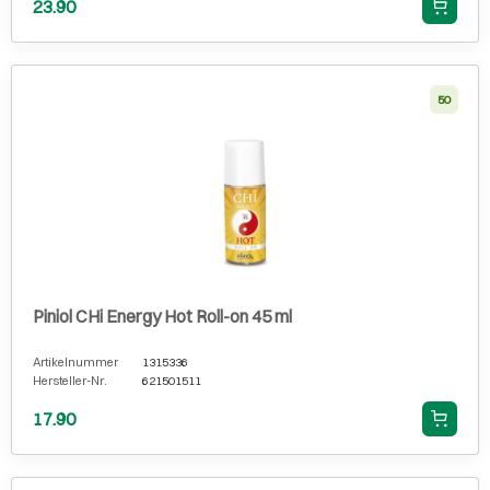
23.90
50
Piniol CHi Energy Hot Roll-on 45 ml
Artikelnummer
1315336
Hersteller-Nr.
621501511
17.90