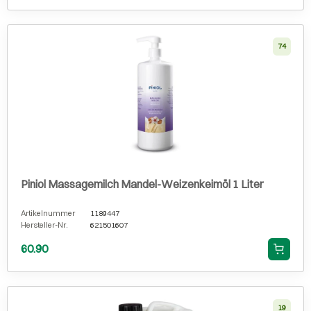
74
Piniol Massagemilch Mandel-Weizenkeimöl 1 Liter
Artikelnummer
1189447
Hersteller-Nr.
621501607
60.90
19