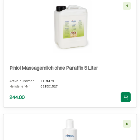
4
Piniol Massagemilch ohne Paraffin 5 Liter
Artikelnummer
1189473
Hersteller-Nr.
621501527
244.00
6