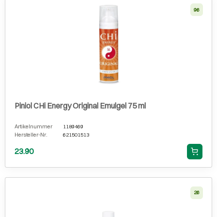
96
Piniol CHi Energy Original Emulgel 75 ml
Artikelnummer
1189469
Hersteller-Nr.
621501513
23.90
26