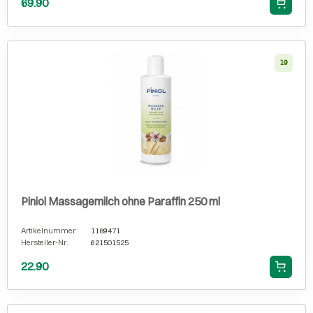
69.90
19
Piniol Massagemilch ohne Paraffin 250 ml
Artikelnummer
1189471
Hersteller-Nr.
621501525
22.90