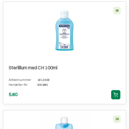
16
Sterillium med CH 100ml
Artikelnummer
1612429
Hersteller-Nr.
981890
5.80
15