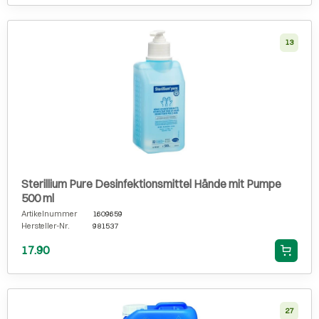
13
Sterillium Pure Desinfektionsmittel Hände mit Pumpe
500 ml
Artikelnummer
1609659
Hersteller-Nr.
981537
17.90
27