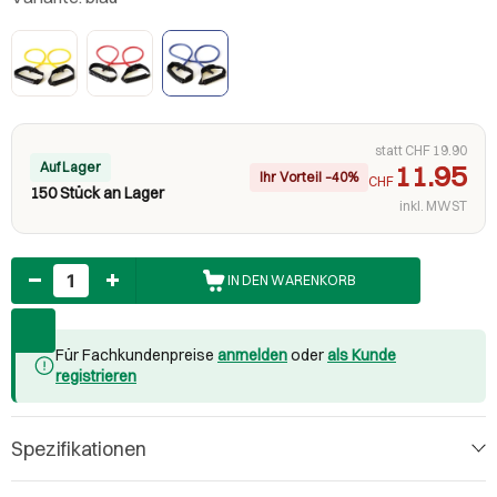
statt CHF 19.90
Auf Lager
11.95
Ihr Vorteil –40%
CHF
150 Stück an Lager
inkl. MWST
Anzahl
IN DEN WARENKORB
Für Fachkundenpreise
anmelden
oder
als Kunde
registrieren
Spezifikationen